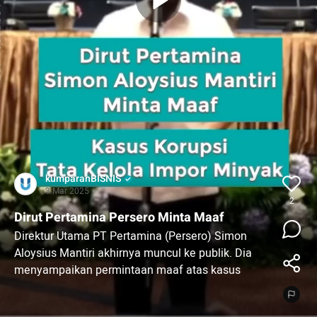
kumparanBISNIS
3 Mar 2025
2
Dirut Pertamina Persero Minta Maaf
Direktur Utama PT Pertamina (Persero) Simon
Aloysius Mantiri akhirnya muncul ke publik. Dia
menyampaikan permintaan maaf atas kasus
korupsi tata kelola minyak dan BBM yang tengah
diselidiki Kejaksaan Agung.