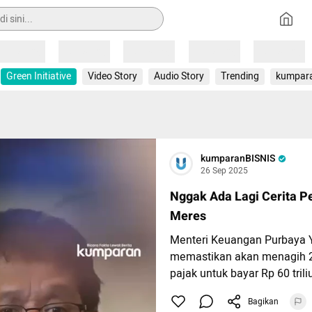
Loading
Loading
Loading
Loading
Loading
Green Initiative
Video Story
Audio Story
Trending
kumpar
kumparanBISNIS
26 Sep 2025
Nggak Ada Lagi Cerita P
Meres
Menteri Keuangan Purbaya
memastikan akan menagih 
pajak untuk bayar Rp 60 trili
memaksa para penunggak it
Bagikan
pajaknya pada pekan ini.⁠