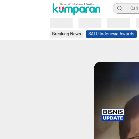
Pencarian
Loading
Loading
Loading
Breaking News
SATU Indonesia Awards