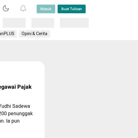
Masuk
Buat Tulisan
Loading
Loading
Lainnya
anPLUS
Opini & Cerita
egawai Pajak
 Yudhi Sadewa
200 penunggak
un. Ia pun
u bayar utang