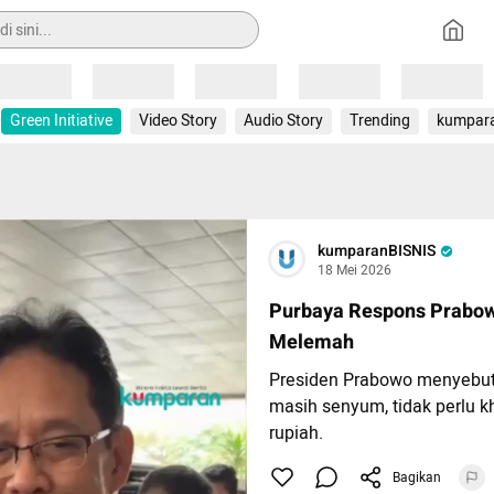
Loading
Loading
Loading
Loading
Loading
Green Initiative
Video Story
Audio Story
Trending
kumpar
kumparanBISNIS
18 Mei 2026
Purbaya Respons Prabow
Melemah
Presiden Prabowo menyebut
masih senyum, tidak perlu 
rupiah.
Bagikan