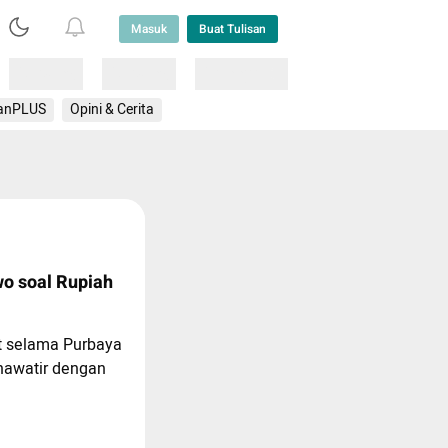
Masuk
Buat Tulisan
Loading
Loading
Lainnya
anPLUS
Opini & Cerita
o soal Rupiah
 selama Purbaya
khawatir dengan