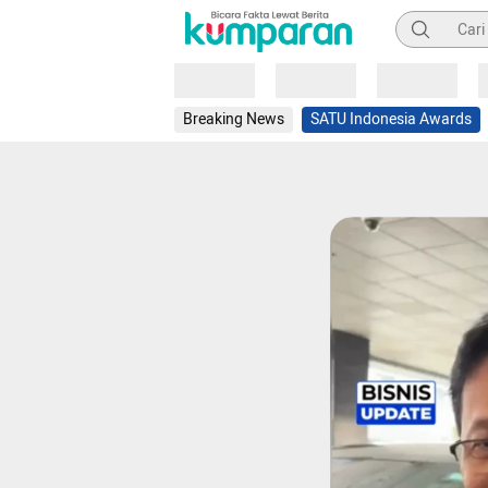
Pencarian
Loading
Loading
Loading
Breaking News
SATU Indonesia Awards