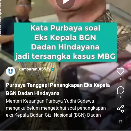
kumparanBISNIS
4 Jun 2026
2
Purbaya Tanggapi Penangkapan Eks Kepala
BGN Dadan Hindayana
1
Menteri Keuangan Purbaya Yudhi Sadewa
mengaku belum mengetahui soal penangkapan
eks Kepala Badan Gizi Nasional (BGN) Dadan
Hindayana hari ini, Rabu (3/6/2026).