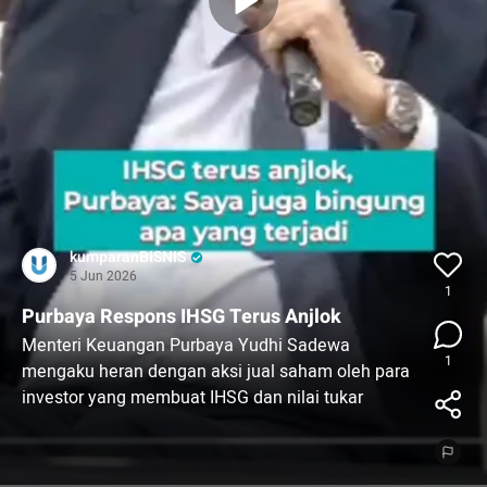
kumparanBISNIS
5 Jun 2026
1
Purbaya Respons IHSG Terus Anjlok
Menteri Keuangan Purbaya Yudhi Sadewa
1
mengaku heran dengan aksi jual saham oleh para
investor yang membuat IHSG dan nilai tukar
rupiah terus tertekan belakangan ini.
Pasar keuangan domestik tampaknya termakan