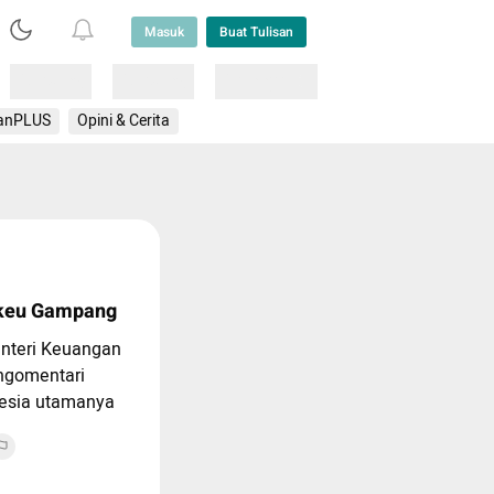
Masuk
Buat Tulisan
Loading
Loading
Lainnya
anPLUS
Opini & Cerita
nkeu Gampang
enteri Keuangan
engomentari
nesia utamanya
 rupiah.
gas utama