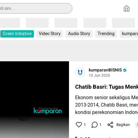
Loading
Loading
Loading
Loading
Loading
Green Initiative
Video Story
Audio Story
Trending
kumpar
kumparanBISNIS
10 Jun 2026
Chatib Basri: Tugas Me
Ekonom senior sekaligus M
2013-2014, Chatib Basri, m
kondisi perekonomian Indo
karena pelemahan nilai tukar
1
1
Bagikan
Menurut Chatib, ada tiga tu