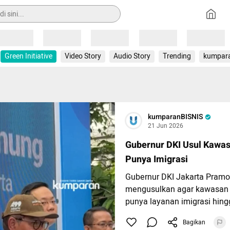
Loading
Loading
Loading
Loading
Loading
Green Initiative
Video Story
Audio Story
Trending
kumpar
kumparanBISNIS
21 Jun 2026
Gubernur DKI Usul Kawa
Punya Imigrasi
Gubernur DKI Jakarta Pram
mengusulkan agar kawasan
punya layanan imigrasi hing
pesawat.
Bagikan