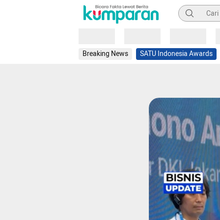
Pencarian
Loading
Loading
Loading
Breaking News
SATU Indonesia Awards