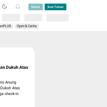
Masuk
Buat Tulisan
Loading
Loading
Lainnya
anPLUS
Opini & Cerita
san Dukuh Atas
ono Anung
 Dukuh Atas
ga check-in