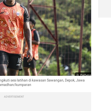
Perbesar
gikuti sesi latihan di kawasan Sawangan, Depok, Jawa 
l Ramadhan/kumparan
ADVERTISEMENT