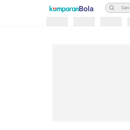
Pencarian
Loading
Loading
Loading