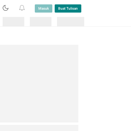
Masuk
Buat Tulisan
Loading
Loading
Lainnya