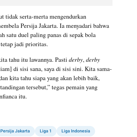
but tidak serta-merta mengendurkan 
mbela Persija Jakarta. Ia menyadari bahwa 
h satu duel paling panas di sepak bola 
etap jadi prioritas.
kita tahu itu lawannya. Pasti 
derby
, 
derby 
am] di sisi sana, saya di sisi sini. Kita sama-
n kita tahu siapa yang akan lebih baik, 
tandingan tersebut,” tegas pemain yang 
ianca itu.
Persija Jakarta
Liga 1
Liga Indonesia