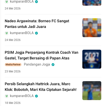
kumparanBOLA
24 Mei 2026
Nadeo Argawinata: Borneo FC Sangat
Pantas untuk Jadi Juara
kumparanBOLA
24 Mei 2026
PSIM Jogja Perpanjang Kontrak Coach Van
Gastel, Target Bersaing di Papan Atas
Pandangan Jogja
Media Partner
23 Mei 2026
Persib Selangkah Hattrick Juara, Marc
Klok: Bobotoh, Mari Kita Ciptakan Sejarah!
kumparanBOLA
18 Mei 2026