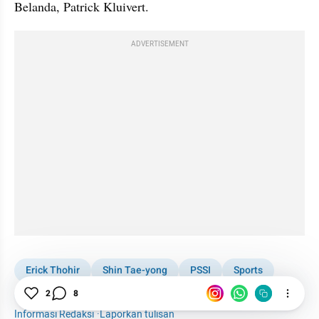
Belanda, Patrick Kluivert.
ADVERTISEMENT
Erick Thohir
Shin Tae-yong
PSSI
Sports
2
8
Sepak Bola
Timnas Indonesia
Informasi Redaksi
·
Laporkan tulisan