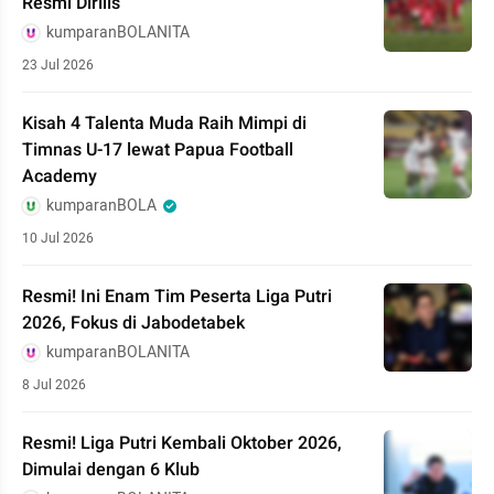
Resmi Dirilis
kumparanBOLANITA
23 Jul 2026
Kisah 4 Talenta Muda Raih Mimpi di
Timnas U-17 lewat Papua Football
Academy
kumparanBOLA
10 Jul 2026
Resmi! Ini Enam Tim Peserta Liga Putri
2026, Fokus di Jabodetabek
kumparanBOLANITA
8 Jul 2026
Resmi! Liga Putri Kembali Oktober 2026,
Dimulai dengan 6 Klub