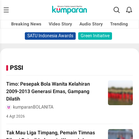
Breaking News
Video Story
Audio Story
Trending
SATU Indonesia Awards
Green Initiative
PSSI
Timo: Pesepak Bola Wanita Kelahiran
2009-2013 Generasi Emas, Gampang
Dilatih
kumparanBOLANITA
4 Agt 2026
Tak Mau Liga Timpang, Pemain Timnas