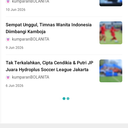
kumparanBOLANITA
10 Jun 2026
Sempat Unggul, Timnas Wanita Indonesia
Diimbangi Kamboja
kumparanBOLANITA
9 Jun 2026
Tak Terkalahkan, Cipta Cendikia & Putri JP
Juara Hydroplus Soccer League Jakarta
kumparanBOLANITA
6 Jun 2026