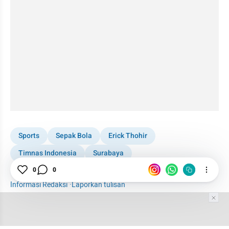
Sports
Sepak Bola
Erick Thohir
Timnas Indonesia
Surabaya
Stadion Gelora Bung Tomo
Lebanon
Kuwait
0
0
Informasi Redaksi
·
Laporkan tulisan
Tim Editor
Editor Section