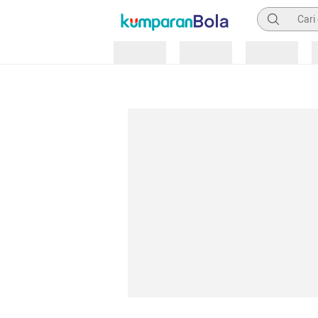
Pencarian
Loading
Loading
Loading