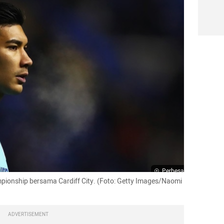
Perbesar
mpionship bersama Cardiff City. (Foto: Getty Images/Naomi 
ADVERTISEMENT