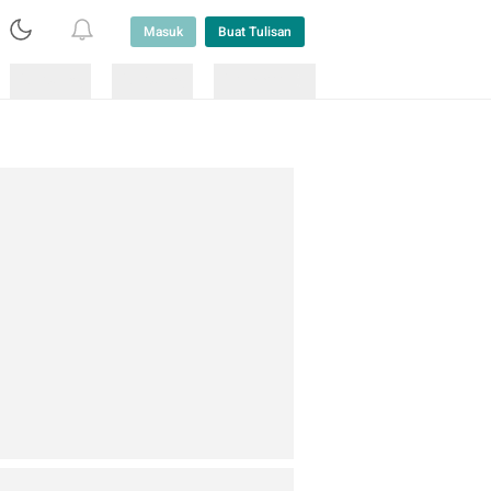
Masuk
Buat Tulisan
Loading
Loading
Lainnya