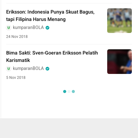
Eriksson: Indonesia Punya Skuat Bagus,
tapi Filipina Harus Menang
kumparanBOLA
24 Nov 2018
Bima Sakti: Sven-Goeran Eriksson Pelatih
Karismatik
kumparanBOLA
5 Nov 2018