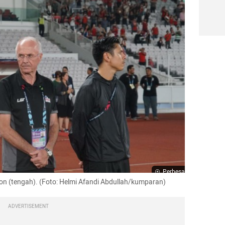
Perbesar
son (tengah). (Foto: Helmi Afandi Abdullah/kumparan)
ADVERTISEMENT