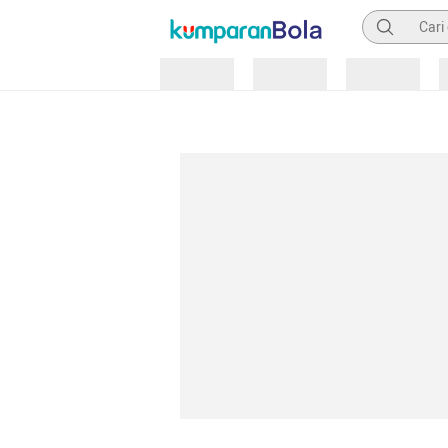
Pencarian
Loading
Loading
Loading