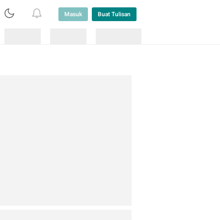
Masuk
Buat Tulisan
Loading
Loading
Lainnya