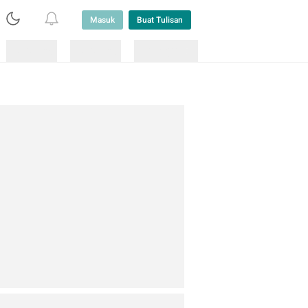
Masuk
Buat Tulisan
Loading
Loading
Lainnya