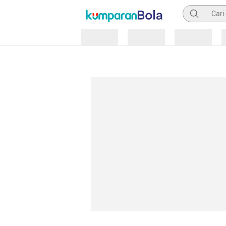
Pencarian
Loading
Loading
Loading