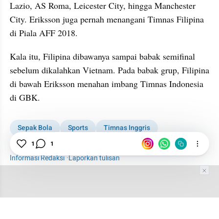
Lazio, AS Roma, Leicester City, hingga Manchester 
City. Eriksson juga pernah menangani Timnas Filipina 
di Piala AFF 2018.
Kala itu, Filipina dibawanya sampai babak semifinal 
sebelum dikalahkan Vietnam. Pada babak grup, Filipina 
di bawah Eriksson menahan imbang Timnas Indonesia 
di GBK.
Sepak Bola
Sports
Timnas Inggris
Sven-Goeran Eriksson
1
1
Informasi Redaksi
·
Laporkan tulisan
Tim Editor
Editor Section