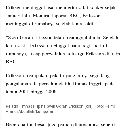
Eriksen meninggal usai menderita sakit kanker sejak 
Januari lalu. Menurut laporan BBC, Eriksson 
meninggal di rumahnya setelah lama sakit.
“Sven-Goran Eriksson telah meninggal dunia. Setelah 
lama sakit, Eriksson meinggal pada pagir hari di 
rumahnya,” ucap perwakilan keluarga Eriksson dikutip 
BBC.
Eriksson merupakan pelatih yang punya segudang 
pengalaman. Ia pernah melatih Timnas Inggris pada 
tahun 2001 hingga 2006.
Pelatih Timnas Filipina Sven Goran Eriksson (kiri). Foto: Helmi 
Afandi Abdullah/kumparan
Beberapa tim besar juga pernah ditanganinya seperti 