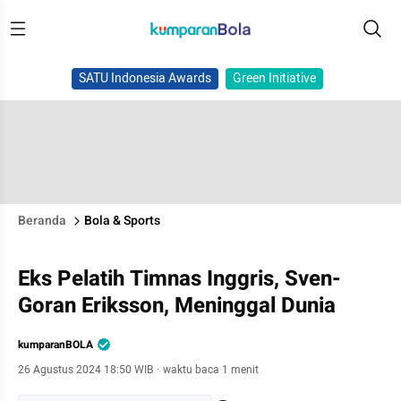
SATU Indonesia Awards
Green Initiative
Beranda
Bola & Sports
Eks Pelatih Timnas Inggris, Sven-
Goran Eriksson, Meninggal Dunia
kumparanBOLA
26 Agustus 2024 18:50 WIB
·
waktu baca 1 menit