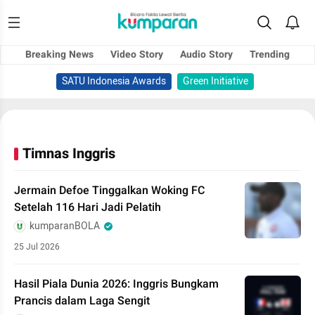
Breaking News
Video Story
Audio Story
Trending
SATU Indonesia Awards
Green Initiative
Timnas Inggris
Jermain Defoe Tinggalkan Woking FC
Setelah 116 Hari Jadi Pelatih
kumparanBOLA
25 Jul 2026
Hasil Piala Dunia 2026: Inggris Bungkam
Prancis dalam Laga Sengit