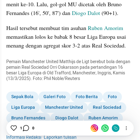
menit ke-10. Lalu, gol-gol MU dicetak oleh Bruno 
Fernandes (16', 50', 87') dan 
Diogo Dalot
 (90+1).
Hasil tersebut membuat tim asuhan 
Ruben Amorim
memastikan lolos ke babak 8 besar Liga Europa usai 
menang dengan agregat skor 3-2 atas Real Sociedad.
Pemain Manchester United Matthijs de Ligt berebut bola dengan 
pemain Real Sociedad Orri Oskarsson pada pertandingan 16 
besar Liga Europa di Old Trafford, Manchester, Inggris, Kamis 
(13/3/2025). Foto: Phil Noble/Reuters
Sepak Bola
Galeri Foto
Foto Berita
Foto
Liga Europa
Manchester United
Real Sociedad
Bruno Fernandes
Diogo Dalot
Ruben Amorim
Inggris
1
0
Informasi Redaksi
·
Laporkan tulisan