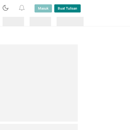
Masuk
Buat Tulisan
Loading
Loading
Lainnya