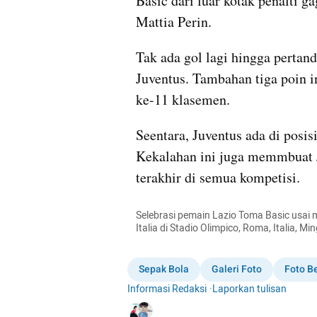
Basic dari luar kotak penalti g
Mattia Perin.
Tak ada gol lagi hingga pertand
Juventus. Tambahan tiga poin i
ke-11 klasemen. 
Seentara, Juventus ada di posis
Kekalahan ini juga memmbuat J
terakhir di semua kompetisi.
Selebrasi pemain Lazio Toma Basic usai 
Italia di Stadio Olimpico, Roma, Italia, 
Sepak Bola
Galeri Foto
Foto Be
Informasi Redaksi
·
Laporkan tulisan