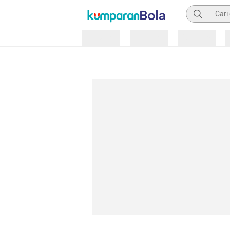
Pencarian
Loading
Loading
Loading