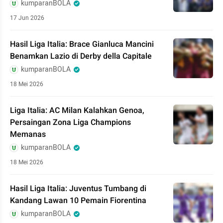
kumparanBOLA
17 Jun 2026
Hasil Liga Italia: Brace Gianluca Mancini
Benamkan Lazio di Derby della Capitale
kumparanBOLA
18 Mei 2026
Liga Italia: AC Milan Kalahkan Genoa,
Persaingan Zona Liga Champions
Memanas
kumparanBOLA
18 Mei 2026
Hasil Liga Italia: Juventus Tumbang di
Kandang Lawan 10 Pemain Fiorentina
kumparanBOLA