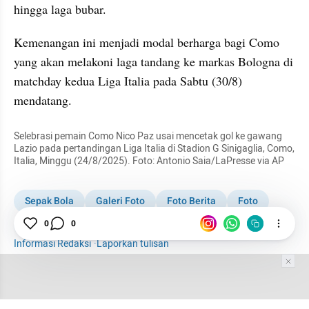
hingga laga bubar.
Kemenangan ini menjadi modal berharga bagi Como 
yang akan melakoni laga tandang ke markas Bologna di 
matchday kedua Liga Italia pada Sabtu (30/8) 
mendatang.
Selebrasi pemain Como Nico Paz usai mencetak gol ke gawang 
Lazio pada pertandingan Liga Italia di Stadion G Sinigaglia, Como, 
Italia, Minggu (24/8/2025). Foto: Antonio Saia/LaPresse via AP
Sepak Bola
Galeri Foto
Foto Berita
Foto
como 1907
0
0
Lazio
Liga Italia
Informasi Redaksi
·
Laporkan tulisan
Tim Editor
Editor Section