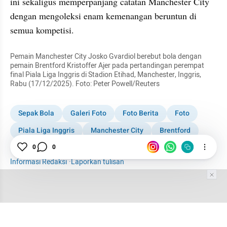
ini sekaligus memperpanjang catatan Manchester City 
dengan mengoleksi enam kemenangan beruntun di 
semua kompetisi.
Pemain Manchester City Josko Gvardiol berebut bola dengan 
pemain Brentford Kristoffer Ajer pada pertandingan perempat 
final Piala Liga Inggris di Stadion Etihad, Manchester, Inggris, 
Rabu (17/12/2025). Foto: Peter Powell/Reuters
Sepak Bola
Galeri Foto
Foto Berita
Foto
Piala Liga Inggris
Manchester City
Brentford
Pep Guardiola
0
0
Rayan Cherki
Inggris
Informasi Redaksi
·
Laporkan tulisan
Tim Editor
Editor Section