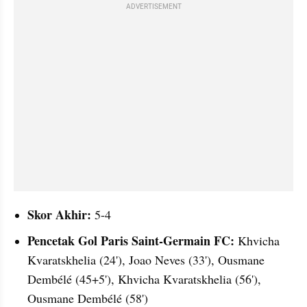
ADVERTISEMENT
Skor Akhir:
 5-4
Pencetak Gol Paris Saint-Germain FC:
 Khvicha 
Kvaratskhelia (24'), Joao Neves (33'), Ousmane 
Dembélé (45+5'), Khvicha Kvaratskhelia (56'), 
Ousmane Dembélé (58')