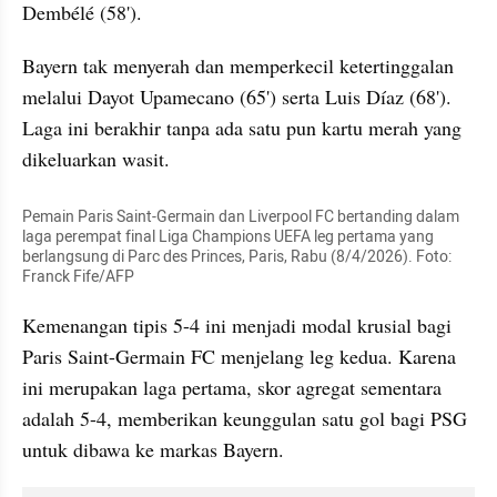
Dembélé (58'). 
Bayern tak menyerah dan memperkecil ketertinggalan 
melalui Dayot Upamecano (65') serta Luis Díaz (68'). 
Laga ini berakhir tanpa ada satu pun kartu merah yang 
dikeluarkan wasit.
Pemain Paris Saint-Germain dan Liverpool FC bertanding dalam 
laga perempat final Liga Champions UEFA leg pertama yang 
berlangsung di Parc des Princes, Paris, Rabu (8/4/2026). Foto: 
Franck Fife/AFP
Kemenangan tipis 5-4 ini menjadi modal krusial bagi 
Paris Saint-Germain FC menjelang leg kedua. Karena 
ini merupakan laga pertama, skor agregat sementara 
adalah 5-4, memberikan keunggulan satu gol bagi PSG 
untuk dibawa ke markas Bayern.