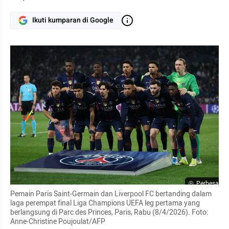
Ikuti kumparan di Google
Perbesar
Pemain Paris Saint-Germain dan Liverpool FC bertanding dalam 
laga perempat final Liga Champions UEFA leg pertama yang 
berlangsung di Parc des Princes, Paris, Rabu (8/4/2026). Foto: 
Anne-Christine Poujoulat/AFP