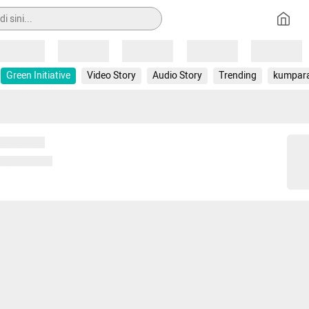
Loading
Loading
Loading
Loading
Loading
Green Initiative
Video Story
Audio Story
Trending
kumpar
 memuat...
ng memuat...