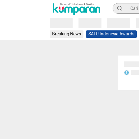
Pencarian
Loading
Loading
Loading
Breaking News
SATU Indonesia Awards
Sedang
Seda
S