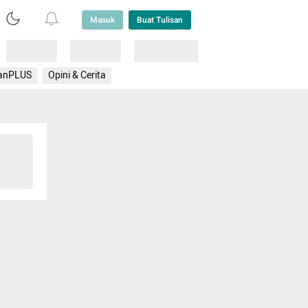
Masuk
Buat Tulisan
Loading
Loading
Lainnya
anPLUS
Opini & Cerita