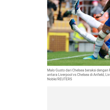
Malo Gusto dari Chelsea beraksi dengan 
antara Liverpool vs Chelsea di Anfield, Liv
Noble/REUTERS