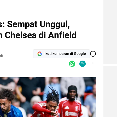
is: Sempat Unggul,
n Chelsea di Anfield
Ikuti kumparan di Google
it