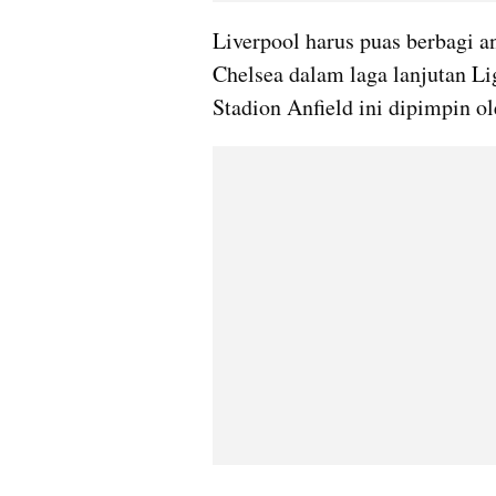
Liverpool harus puas berbagi 
Chelsea dalam laga lanjutan Lig
Stadion Anfield ini dipimpin o