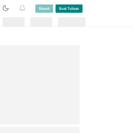
Masuk
Buat Tulisan
Loading
Loading
Lainnya