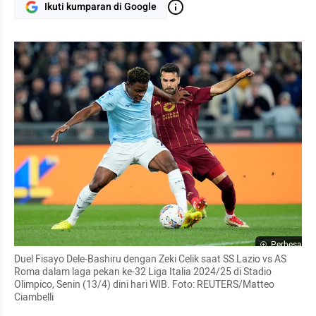
Ikuti kumparan di Google
Perbesar
Duel Fisayo Dele-Bashiru dengan Zeki Celik saat SS Lazio vs AS 
Roma dalam laga pekan ke-32 Liga Italia 2024/25 di Stadio 
Olimpico, Senin (13/4) dini hari WIB. Foto: REUTERS/Matteo 
Ciambelli