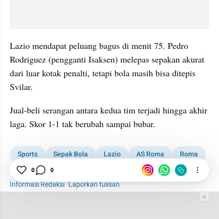
Lazio mendapat peluang bagus di menit 75. Pedro 
Rodriguez (pengganti Isaksen) melepas sepakan akurat 
dari luar kotak penalti, tetapi bola masih bisa ditepis 
Svilar.
Jual-beli serangan antara kedua tim terjadi hingga akhir 
laga. Skor 1-1 tak berubah sampai bubar.
Sports
Sepak Bola
Lazio
AS Roma
Roma
0
0
Liga Italia
Serie A
Informasi Redaksi
·
Laporkan tulisan
Tim Editor
Editor Section