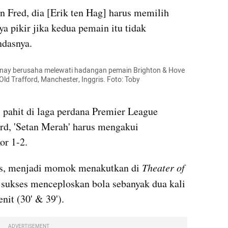
Fred, dia [Erik ten Hag] harus memilih 
ya pikir jika kedua pemain itu tidak 
ndasnya.
nay berusaha melewati hadangan pemain Brighton & Hove 
Old Trafford, Manchester, Inggris. Foto: Toby 
ahit di laga perdana Premier League 
rd, 'Setan Merah' harus mengakui 
or 1-2.
ss, menjadi momok menakutkan di 
Theater of 
 sukses menceploskan bola sebanyak dua kali 
it (30' & 39').
ADVERTISEMENT