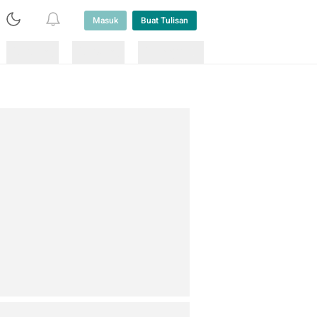
Masuk
Buat Tulisan
Loading
Loading
Lainnya