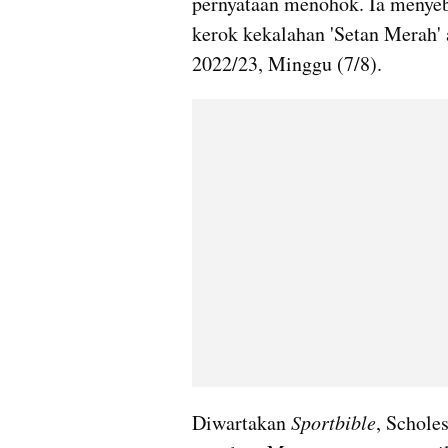
pernyataan menohok. Ia menyeb
kerok kekalahan 'Setan Merah' 
2022/23, Minggu (7/8).
Diwartakan 
Sportbible
, Schole