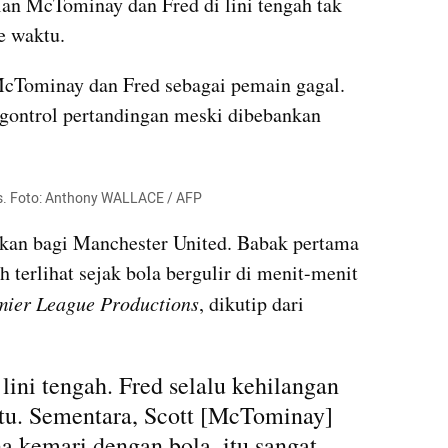
an McTominay dan Fred di lini tengah tak 
e waktu.
McTominay dan Fred sebagai pemain gagal. 
ontrol pertandingan meski dibebankan 
s. Foto: Anthony WALLACE / AFP
tkan bagi Manchester United. Babak pertama 
 terlihat sejak bola bergulir di menit-menit 
mier League Productions
, dikutip dari 
lini tengah. Fred selalu kehilangan 
tu. Sementara, Scott [McTominay] 
na kemari dengan bola, itu sangat 