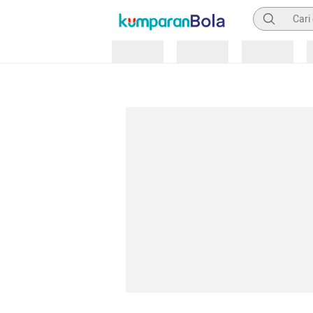
Pencarian
Loading
Loading
Loading