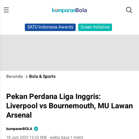
SATU Indonesia Awards
Green Initiative
Beranda
Bola & Sports
Pekan Perdana Liga Inggris:
Liverpool vs Bournemouth, MU Lawan
Arsenal
kumparanBOLA
18 Juni 2025 15:33 WIB
·
waktu baca 1 menit