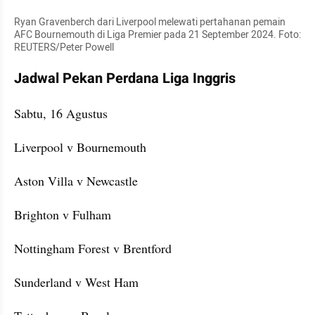
Ryan Gravenberch dari Liverpool melewati pertahanan pemain 
AFC Bournemouth di Liga Premier pada 21 September 2024. Foto: 
REUTERS/Peter Powell
Jadwal Pekan Perdana Liga Inggris
Sabtu, 16 Agustus
Liverpool v Bournemouth
Aston Villa v Newcastle
Brighton v Fulham
Nottingham Forest v Brentford
Sunderland v West Ham