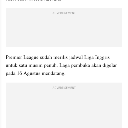
ADVERTISEMENT
Premier League sudah merilis jadwal Liga Inggris 
untuk satu musim penuh. Laga pembuka akan digelar 
pada 16 Agustus mendatang.
ADVERTISEMENT