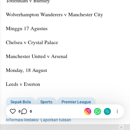
Tottenham v Burnley
Wolverhampton Wanderers v Manchester City
Minggu 17 Agustus
Chelsea v Crystal Palace
Manchester United v Arsenal
Monday, 18 August
Leeds v Everton
Sepak Bola
Sports
Premier League
Liga Inggris
Arsenal
Manchester United
MU
0
0
Informasi Redaksi
·
Laporkan tulisan
Tim Editor