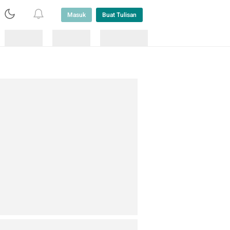
Masuk
Buat Tulisan
Loading
Loading
Lainnya