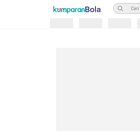
Pencarian
Loading
Loading
Loading