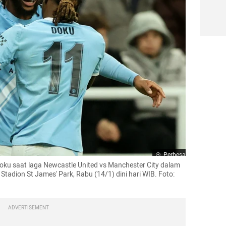
Perbesar
ku saat laga Newcastle United vs Manchester City dalam 
Stadion St James' Park, Rabu (14/1) dini hari WIB. Foto: 
ADVERTISEMENT