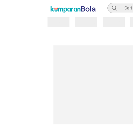
Pencarian
Loading
Loading
Loading