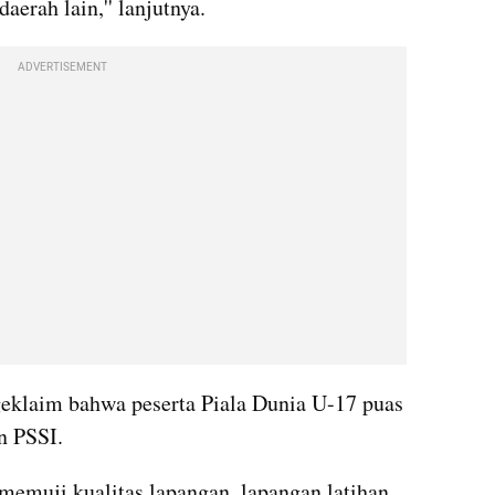
erah lain,'' lanjutnya.
ADVERTISEMENT
eklaim bahwa peserta Piala Dunia U-17 puas 
n PSSI.
memuji kualitas lapangan, lapangan latihan. 