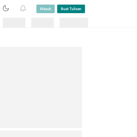
Masuk
Buat Tulisan
Loading
Loading
Lainnya