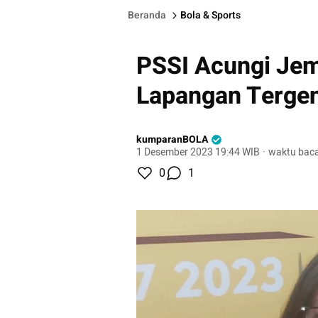
Beranda
Bola & Sports
PSSI Acungi Jem
Lapangan Tergen
kumparanBOLA
1 Desember 2023 19:44 WIB
·
waktu baca
0
1