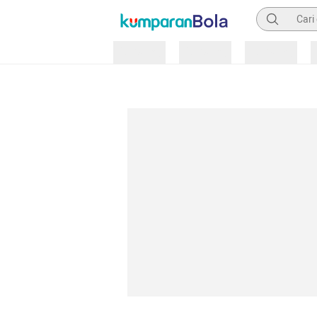
Pencarian
Loading
Loading
Loading