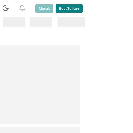
Masuk
Buat Tulisan
Loading
Loading
Lainnya