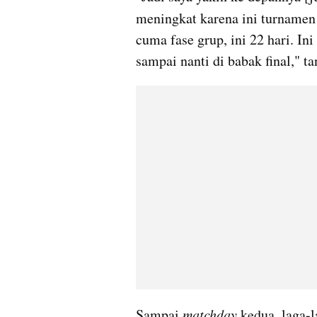
meningkat karena ini turnamen
cuma fase grup, ini 22 hari. In
sampai nanti di babak final," t
Sampai 
matchday 
kedua, laga-l