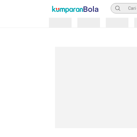
Pencarian
Loading
Loading
Loading