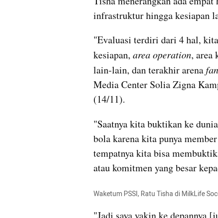
Tisha menerangkan ada empat hal
infrastruktur hingga kesiapan l
"Evaluasi terdiri dari 4 hal, kit
kesiapan, 
area operation
, area
lain-lain, dan terakhir arena 
fan
Media Center Solia Zigna Kamp
(14/11). 
"Saatnya kita buktikan ke dunia
bola karena kita punya member 
tempatnya kita bisa membuktika
atau komitmen yang besar kepa
Waketum PSSI, Ratu Tisha di MilkLife So
"Jadi saya yakin ke depannya [