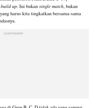
 
build up
. Ini bukan 
single match
, bukan 
i yang harus kita tingkatkan bersama-sama 
andasnya.
ADVERTISEMENT
aga di Grup B, C, D tidak ada yang sampai 