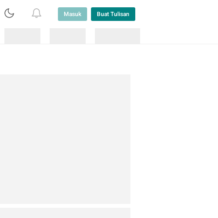
Masuk
Buat Tulisan
Loading
Loading
Lainnya