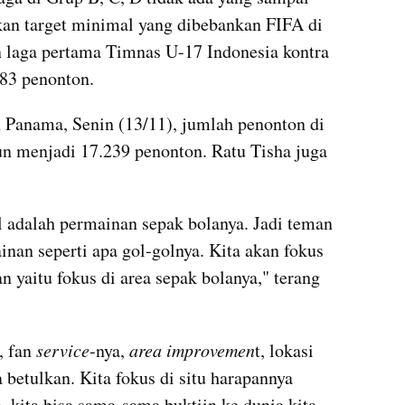
an target minimal yang dibebankan FIFA di 
 laga pertama Timnas U-17 Indonesia kontra 
583 penonton.
Panama, Senin (13/11), jumlah penonton di 
n menjadi 17.239 penonton. Ratu Tisha juga 
l adalah permainan sepak bolanya. Jadi teman 
inan seperti apa gol-golnya. Kita akan fokus 
n yaitu fokus di area sepak bolanya," terang 
, fan 
service
-nya, 
area improvemen
t, lokasi 
a betulkan. Kita fokus di situ harapannya 
 kita bisa sama-sama buktiin ke dunia kita 