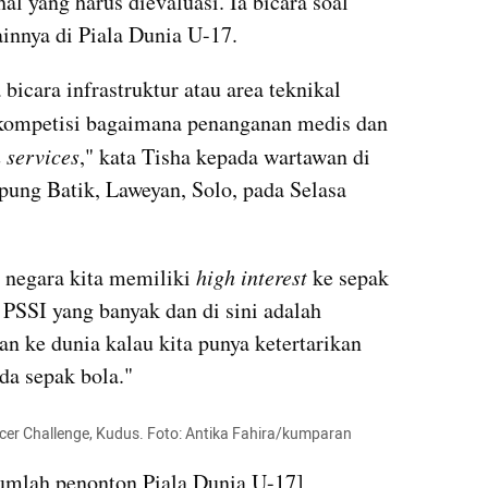
 yang harus dievaluasi. Ia bicara soal 
ainnya di Piala Dunia U-17.
a bicara infrastruktur atau area teknikal 
 kompetisi bagaimana penanganan medis dan 
 services
," kata Tisha kepada wartawan di 
ung Batik, Laweyan, Solo, pada Selasa 
 negara kita memiliki 
high interest
 ke sepak 
PSSI yang banyak dan di sini adalah 
n ke dunia kalau kita punya ketertarikan 
da sepak bola."
ccer Challenge, Kudus. Foto: Antika Fahira/kumparan
jumlah penonton Piala Dunia U-17] 