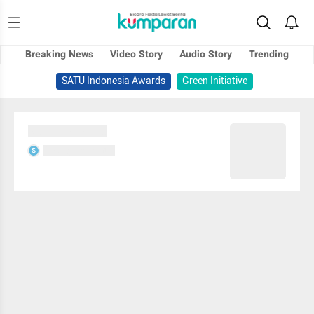
Breaking News
Video Story
Audio Story
Trending
SATU Indonesia Awards
Green Initiative
Sedang memuat...
Sedang memuat...
S