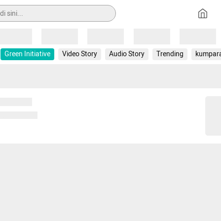
Loading
Loading
Loading
Loading
Loading
Green Initiative
Video Story
Audio Story
Trending
kumpar
 memuat...
ng memuat...