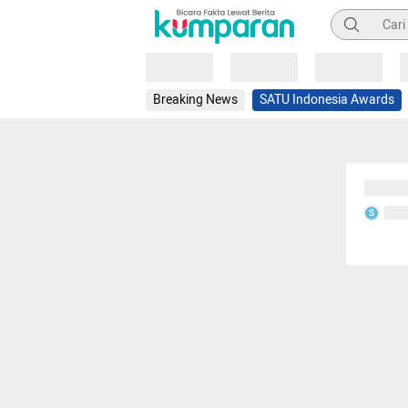
Pencarian
Loading
Loading
Loading
Breaking News
SATU Indonesia Awards
Sedang
Seda
S