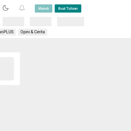
Masuk
Buat Tulisan
Loading
Loading
Lainnya
anPLUS
Opini & Cerita