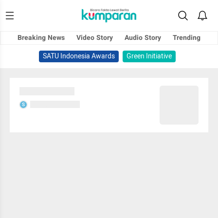
Breaking News
Video Story
Audio Story
Trending
SATU Indonesia Awards
Green Initiative
Sedang memuat...
Sedang memuat...
S