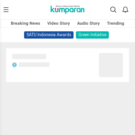
Breaking News
Video Story
Audio Story
Trending
SATU Indonesia Awards
Green Initiative
Sedang memuat...
Sedang memuat...
S