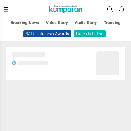
Breaking News
Video Story
Audio Story
Trending
SATU Indonesia Awards
Green Initiative
Sedang memuat...
Sedang memuat...
S