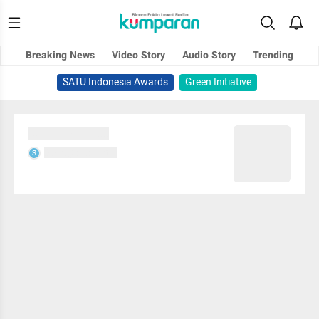
Breaking News
Video Story
Audio Story
Trending
SATU Indonesia Awards
Green Initiative
Sedang memuat...
Sedang memuat...
S