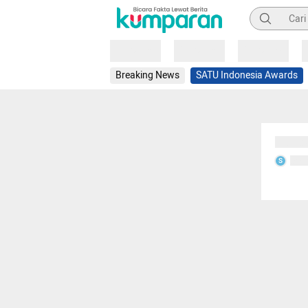
Pencarian
Loading
Loading
Loading
Breaking News
SATU Indonesia Awards
Sedang
Seda
S