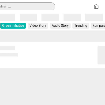
Loading
Loading
Loading
Loading
Loading
Green Initiative
Video Story
Audio Story
Trending
kumpar
 memuat...
ng memuat...