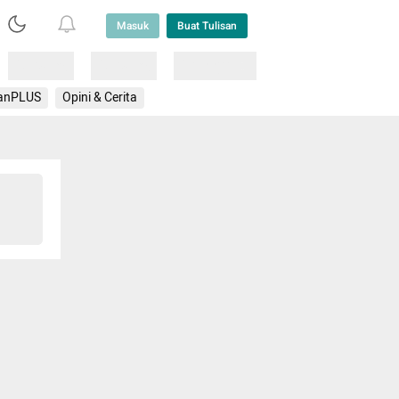
Masuk
Buat Tulisan
Loading
Loading
Lainnya
anPLUS
Opini & Cerita