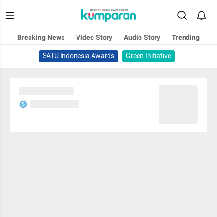
Breaking News
Video Story
Audio Story
Trending
SATU Indonesia Awards
Green Initiative
Sedang memuat...
Sedang memuat...
S