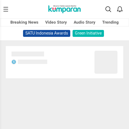
Breaking News
Video Story
Audio Story
Trending
SATU Indonesia Awards
Green Initiative
Sedang memuat...
Sedang memuat...
S