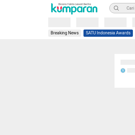
Pencarian
Loading
Loading
Loading
Breaking News
SATU Indonesia Awards
Sedang
Seda
S