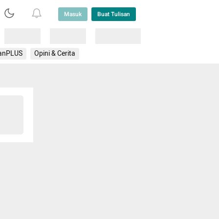
Masuk
Buat Tulisan
Loading
Loading
Lainnya
anPLUS
Opini & Cerita