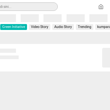
Loading
Loading
Loading
Loading
Loading
Green Initiative
Video Story
Audio Story
Trending
kumpar
 memuat...
ng memuat...