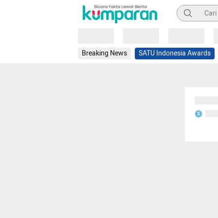
Pencarian
Loading
Loading
Loading
Breaking News
SATU Indonesia Awards
Sedang
Seda
S