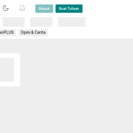
Masuk
Buat Tulisan
Loading
Loading
Lainnya
anPLUS
Opini & Cerita