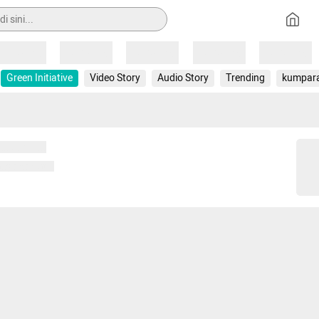
Loading
Loading
Loading
Loading
Loading
Green Initiative
Video Story
Audio Story
Trending
kumpar
 memuat...
ng memuat...