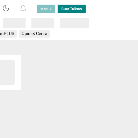
Masuk
Buat Tulisan
Loading
Loading
Lainnya
anPLUS
Opini & Cerita