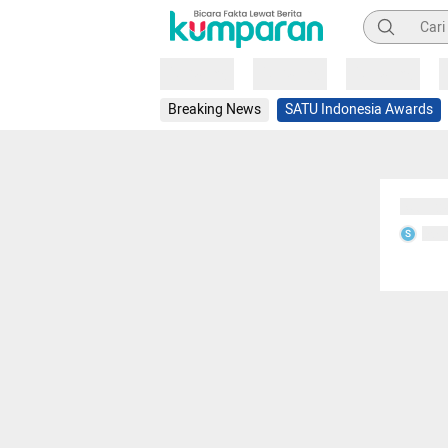
Pencarian
Loading
Loading
Loading
Breaking News
SATU Indonesia Awards
Sedang
Seda
S