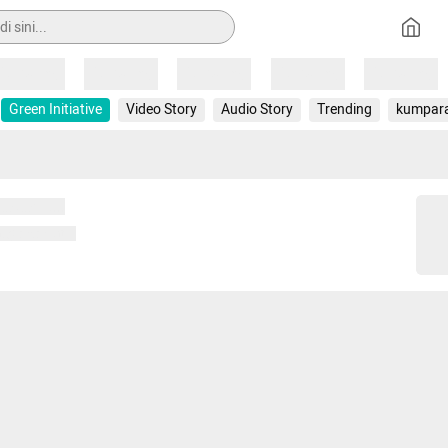
Loading
Loading
Loading
Loading
Loading
Green Initiative
Video Story
Audio Story
Trending
kumpar
 memuat...
ng memuat...