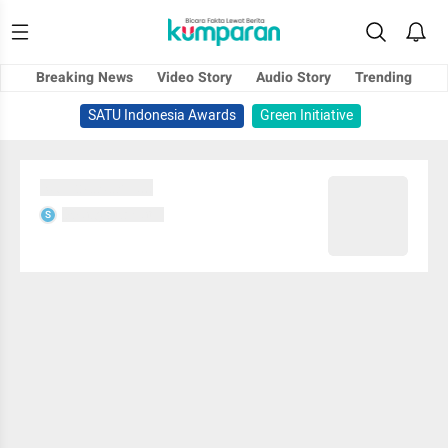
Breaking News
Video Story
Audio Story
Trending
SATU Indonesia Awards
Green Initiative
Sedang memuat...
Sedang memuat...
S