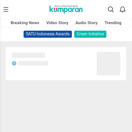
Breaking News
Video Story
Audio Story
Trending
SATU Indonesia Awards
Green Initiative
Sedang memuat...
Sedang memuat...
S