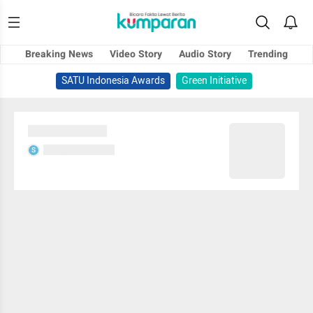
Breaking News
Video Story
Audio Story
Trending
SATU Indonesia Awards
Green Initiative
Sedang memuat...
Sedang memuat...
S