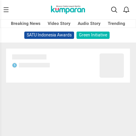
Breaking News
Video Story
Audio Story
Trending
SATU Indonesia Awards
Green Initiative
Sedang memuat...
Sedang memuat...
S